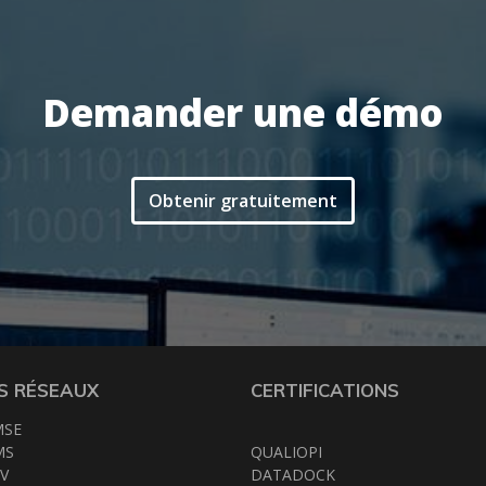
Actualités
Demander une démo
Espace client
Obtenir gratuitement
S RÉSEAUX
CERTIFICATIONS
MSE
MS
QUALIOPI
V
DATADOCK