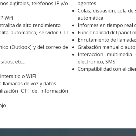
Audit et conseil
nos digitales, teléfonos IP y/o
agentes
Colas, disuasión, cola de 
Support Technique
P Wifi
automática
Formation
tralita de alto rendimiento
Informes en tiempo real d
Migration
lita automática, servidor CTI
Funcionalidad del panel m
Enrutamiento de llamadas
nico (Outlook) y del correo de
Grabación manual o auto
Produit
Interacción multimedia 
sitios, etc…
electrónico, SMS
Compatibilidad con el cli
Logiciel de supervision
intersitio o WIFI
Logiciel de télésurveillance
s llamadas de voz y datos
lización CTI de información
Logiciel de téléassistance
ERP Gestion Commerciale
ajo
Suivi des intervenants
Frontaux de réception
Téléphonie