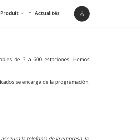
Produit
Actualités
Logiciel de
Logiciel de supervision
télésurveillance
ue
ERP Gestion Commerciale
Logiciel de
ables de 3 a 600 estaciones. Hemos
téléassistance
Suivi des intervenants
Frontaux de réception
ficados se encarga de la programación,
Téléphonie
asegura la telefonía de la empresa, la