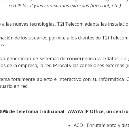
red IP local y las conexiones externas (Internet, etc.)
Accueil
 a las nuevas tecnologías, T2i Telecom adapta las instalacio
Société
mación de los usuarios permite a los clientes de T2i Telecom 
as.
Notre équipe
va generación de sistemas de convergencia voz/datos. La 
Data Center
os de la empresa, la red IP local y las conexiones externas (i
Nos partenaires
tema totalmente abierto e interactivo con su informática:
Notre démarche RSE
suario en red.
Certifications
Services
0% de telefonía tradicional
AVAYA IP Office, un centro
ACD : Enrutamiento y dis