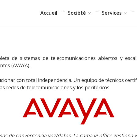
Accueil
Société
Services
Notre équipe
Audit et conseil
Data Center
Support Techniq
ta de sistemas de telecomunicaciones abiertos y escal
Nos partenaires
Formation
entes (AVAYA).
Notre démarche RSE
Migration
cionar con total independencia. Un equipo de técnicos certi
Certifications
as redes de telecomunicaciones y los periféricos.
as de convergencia voz/datos. La gama IP office gestiona y 