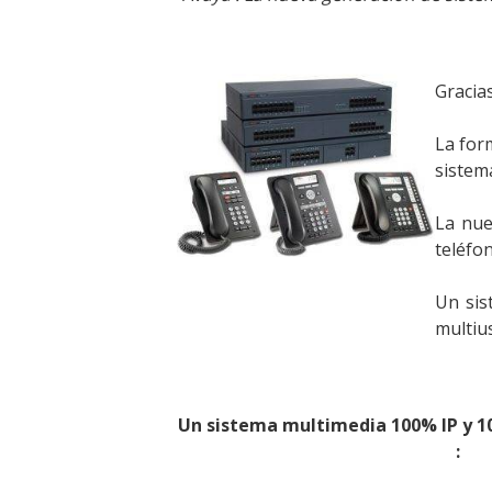
Gracias
La for
sistem
La nue
teléfon
Un sis
multiu
Un sistema multimedia 100% IP y 10
: