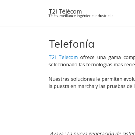
Skip
to
T2i Télécom
Télésurveillance Ingénierie Industrielle
content
Telefonía
T2i Telecom
ofrece una gama comple
seleccionado las tecnologías más reci
Nuestras soluciones le permiten evolu
la puesta en marcha y las pruebas de l
Avaya : La nueva generación de sistem