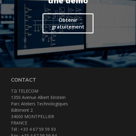
une démo
Suivi des intervenants
Frontaux de réception
Obtenir
gratuitement
Téléphonie
Actualités
Espace client
CONTACT
T2i TELECOM
1350 Avenue Albert Einstein
Parc Ateliers Technologiques
Bâtiment 2
34000 MONTPELLIER
FRANCE
Tél : +33 4 67 59 59 93
Fax : +33 4 67 59 59 94