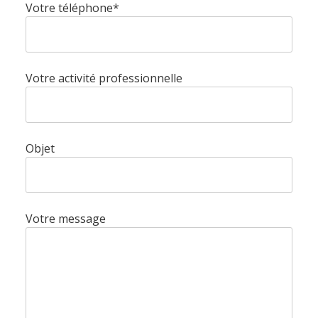
Votre téléphone*
Votre activité professionnelle
Accueil
Objet
Société
Votre message
Notre équipe
Data Center
Nos partenaires
Notre démarche RSE
Certifications