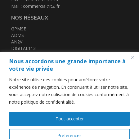
Mail :
commercial@t2i.fr
NOS RÉSEAUX
GPMSE
ADMS
AN2V
DIGITAL113
FRENCH TECH MED
Nous accordons une grande importance à
CERTIFICATIONS
votre vie privée
Notre site utilise des cookies pour améliorer votre
QUALIOPI
expérience de navigation. En continuant à utiliser notre site,
DATADOCK
vous acceptez notre utilisation de cookies conformément à
notre politique de confidentialité.
LIENS UTILES
Tout accepter
Contact
Mentions légales
Politique de confidentialité
Préférences