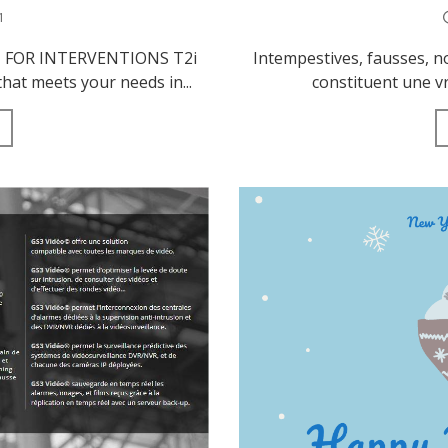
Société
1
Intempestives, fausses, no
 FOR INTERVENTIONS T2i
Notre équipe
constituent une vr
at meets your needs in...
Data Center
Nos partenaires
Notre démarche RSE
Certifications
Services
Audit et conseil
Support Technique
Formation
Migration