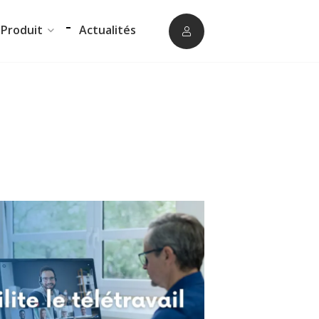
Produit
Actualités
Logiciel de
Logiciel de supervision
télésurveillance
ue
ERP Gestion Commerciale
Logiciel de
téléassistance
Suivi des intervenants
Frontaux de réception
Téléphonie