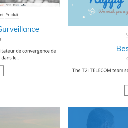
nt
Produit
Produit
Surveillance
Logiciel de supervision
1
Bes
Logiciel de télésurveillance
litateur de convergence de
Logiciel de téléassistance
dans le...
ERP Gestion Commerciale
The T2i TELECOM team send
Suivi des intervenants
Frontaux de réception
Téléphonie
Actualités