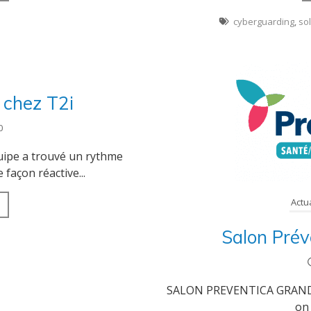
cyberguarding
,
so
 chez T2i
0
uipe a trouvé un rythme
façon réactive...
Actu
Salon Prév
SALON PREVENTICA GRAND 
on 