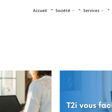
Accueil
Société
Services
Notre équipe
Audit et conseil
Data Center
Support Techniq
Nos partenaires
Formation
Notre démarche RSE
Migration
Certifications