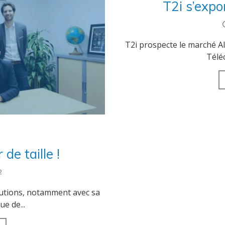
T2i s’exp
T2i prospecte le marché A
Téléc
de taille !
2
lutions, notamment avec sa
e de...