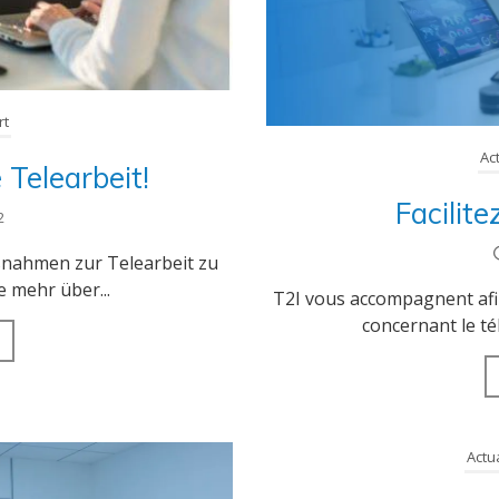
rt
Ac
e Telearbeit!
Facilitez
2
ßnahmen zur Telearbeit zu
e mehr über...
T2I vous accompagnent afin
concernant le tél
Actu