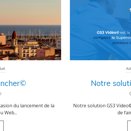
Espace client
uit
Ac
ncher©
Notre solu
0
ccasion du lancement de la
Notre solution GS3 Video©
u Web...
de fai