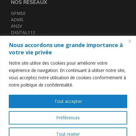
NOS RÉSEAUX
GPMSE
ADMS
AN2V
DIGITAL113
FRENCH TECH MED
Nous accordons une grande importance à
CERTIFICATIONS
votre vie privée
Notre site utilise des cookies pour améliorer votre
QUALIOPI
expérience de navigation. En continuant à utiliser notre site,
DATADOCK
vous acceptez notre utilisation de cookies conformément à
notre politique de confidentialité.
LIENS UTILES
Tout accepter
Contact
Mentions légales
Politique de confidentialité
Préférences
Tout rejeter
T2i Télécom
© 2026
-
Tous droits réservés