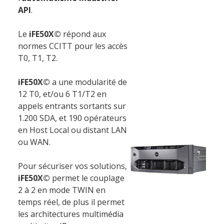
Nos partenaires
API
.
Notre démarche RSE
Le
iFE50X©
répond aux
Certifications
normes CCITT pour les accès
T0, T1, T2.
Services
iFE50X©
a une modularité de
12 T0, et/ou 6 T1/T2 en
Audit et conseil
appels entrants sortants sur
1.200 SDA, et 190 opérateurs
Support Technique
en Host Local ou distant LAN
Formation
ou WAN.
Migration
Pour sécuriser vos solutions,
iFE50X©
permet le couplage
Produit
2 à 2 en mode TWIN en
temps réel, de plus il permet
les architectures multimédia
Logiciel de supervision