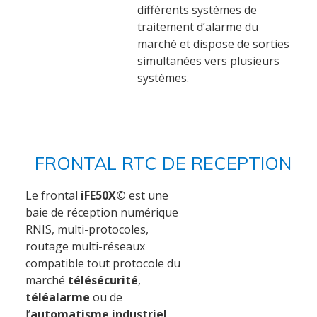
différents systèmes de
traitement d’alarme du
marché et dispose de sorties
simultanées vers plusieurs
systèmes.
FRONTAL RTC DE RECEPTION
Accueil
Le frontal
iFE50X©
est une
baie de réception numérique
RNIS, multi-protocoles,
Société
routage multi-réseaux
compatible tout protocole du
Notre équipe
marché
télésécurité
,
téléalarme
ou de
Data Center
l’
automatisme industriel