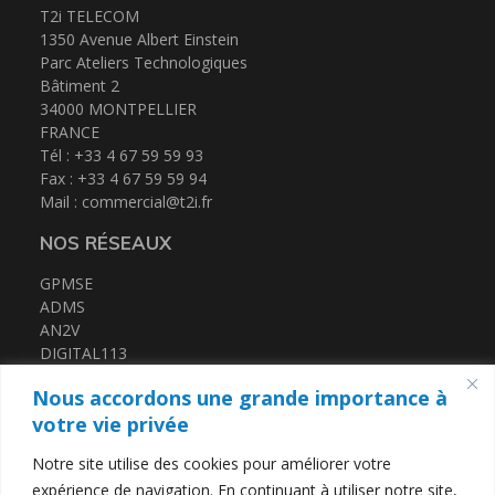
T2i TELECOM
1350 Avenue Albert Einstein
Parc Ateliers Technologiques
Bâtiment 2
34000 MONTPELLIER
FRANCE
Tél : +33 4 67 59 59 93
Fax : +33 4 67 59 59 94
Mail :
commercial@t2i.fr
NOS RÉSEAUX
GPMSE
ADMS
AN2V
DIGITAL113
FRENCH TECH MED
Nous accordons une grande importance à
CERTIFICATIONS
votre vie privée
Notre site utilise des cookies pour améliorer votre
QUALIOPI
expérience de navigation. En continuant à utiliser notre site,