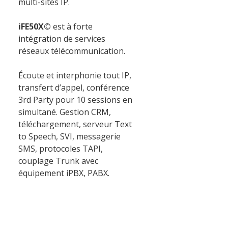
multi-sites IP.
Logiciel de télésurveillance
Logiciel de téléassistance
iFE50X©
est à forte
ERP Gestion Commerciale
intégration de services
réseaux télécommunication.
Suivi des intervenants
Frontaux de réception
Écoute et interphonie tout IP,
transfert d’appel, conférence
Téléphonie
3rd Party pour 10 sessions en
simultané. Gestion CRM,
Actualités
téléchargement, serveur Text
to Speech, SVI, messagerie
SMS, protocoles TAPI,
couplage Trunk avec
Espace client
équipement iPBX, PABX.