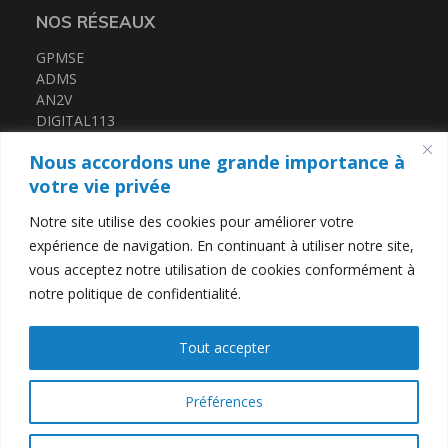
NOS RÉSEAUX
GPMSE
ADMS
AN2V
DIGITAL113
FRENCH TECH MED
Nous accordons une grande importance à
CERTIFICATIONS
votre vie privée
Notre site utilise des cookies pour améliorer votre
QUALIOPI
expérience de navigation. En continuant à utiliser notre site,
DATADOCK
vous acceptez notre utilisation de cookies conformément à
notre politique de confidentialité.
LIENS UTILES
Tout accepter
Contact
Mentions légales
Politique de confidentialité
Préférences