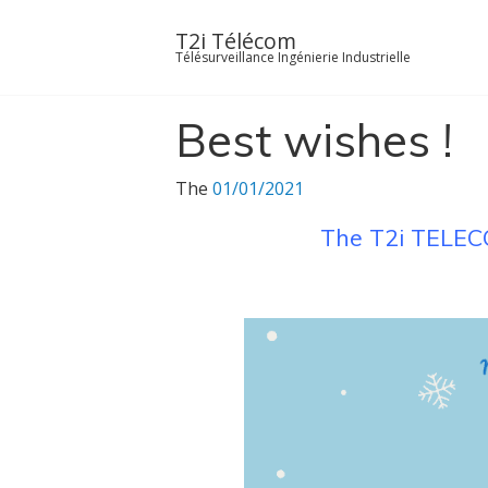
Skip
to
T2i Télécom
Télésurveillance Ingénierie Industrielle
content
Best wishes !
The
01/01/2021
The T2i TELECO