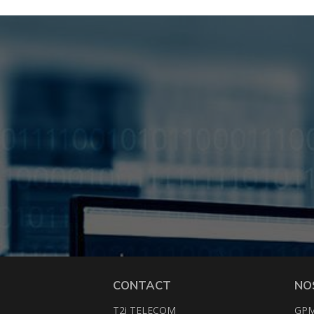
CONTACT
NO
T2i TELECOM
GP