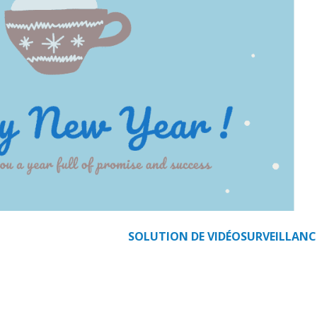
Data Center
Nos partenaires
Notre démarche RSE
Certifications
Services
Audit et conseil
Support Technique
Formation
SOLUTION DE VIDÉOSURVEILLAN
Migration
Produit