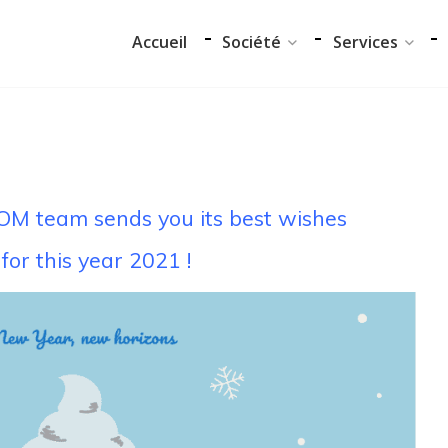
Accueil
Société
Services
Notre équipe
Audit et conseil
Data Center
Support Techniq
Nos partenaires
Formation
M team sends you its best wishes
Notre démarche RSE
Migration
for this
year 2021 !
Accueil
Certifications
Société
Notre équipe