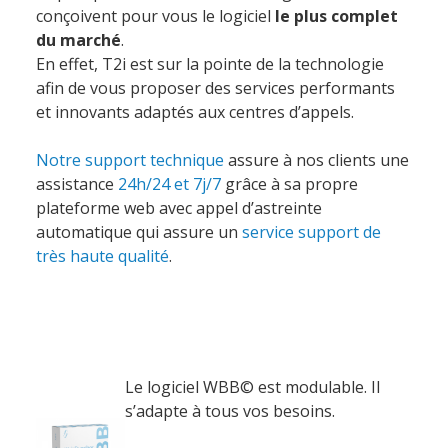
Accueil
conçoivent pour vous le logiciel
le plus complet
du marché
.
En effet, T2i est sur la pointe de la technologie
Société
afin de vous proposer des services performants
et innovants adaptés aux centres d’appels.
Notre équipe
Notre support technique
assure à nos clients une
assistance
24h/24 et 7j/7
grâce à sa propre
Data Center
plateforme web avec appel d’astreinte
Nos partenaires
automatique qui assure un
service support de
Notre démarche RSE
très haute qualité
.
Certifications
Services
Le logiciel
WBB©
est modulable. Il
s’adapte à tous vos besoins.
Audit et conseil