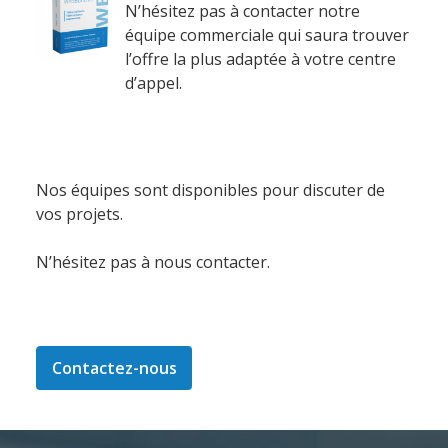
Support Technique
N’hésitez pas à contacter notre
Formation
équipe commerciale qui saura trouver
l’offre la plus adaptée à votre centre
Migration
d’appel.
Produit
Nos équipes sont disponibles pour discuter de
Logiciel de supervision
vos projets.
Logiciel de télésurveillance
Logiciel de téléassistance
N’hésitez pas à nous contacter.
ERP Gestion Commerciale
Suivi des intervenants
Frontaux de réception
Contactez-nous
Téléphonie