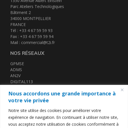
1350 Avenue Albert Einstein
Parc Ateliers Technologiques
Bâtiment 2
34000 MONTPELLIER
FRANCE
Tél : +33 4 67 59 59 93
Fax : +33 4 67 59 59 94
Mail :
commercial@t2i.fr
NOS RÉSEAUX
GPMSE
ADMS
AN2V
DIGITAL113
FRENCH TECH MED
Nous accordons une grande importance à
CERTIFICATIONS
votre vie privée
Notre site utilise des cookies pour améliorer votre
QUALIOPI
expérience de navigation. En continuant à utiliser notre site,
DATADOCK
vous acceptez notre utilisation de cookies conformément à