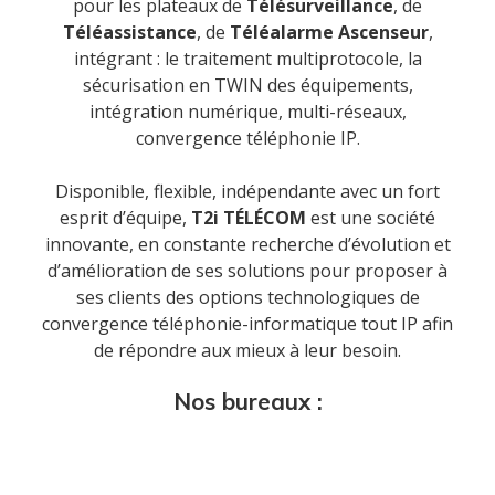
pour les plateaux de
Télésurveillance
, de
Téléassistance
, de
Téléalarme Ascenseur
,
intégrant : le traitement multiprotocole, la
sécurisation en TWIN des équipements,
intégration numérique, multi-réseaux,
Accueil
convergence téléphonie IP.
Disponible, flexible, indépendante avec un fort
Société
esprit d’équipe,
T2i TÉLÉCOM
est une société
innovante, en constante recherche d’évolution et
d’amélioration de ses solutions pour proposer à
Notre équipe
ses clients des options technologiques de
Data Center
convergence téléphonie-informatique tout IP afin
de répondre aux mieux à leur besoin.
Nos partenaires
Notre démarche RSE
Nos bureaux :
Certifications