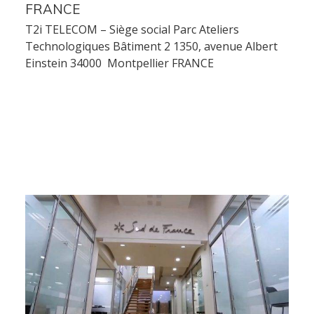
Services
FRANCE
T2i TELECOM – Siège social Parc Ateliers
Technologiques Bâtiment 2 1350, avenue Albert
Audit et conseil
Einstein 34000 Montpellier FRANCE
Support Technique
Formation
Migration
Produit
Logiciel de supervision
Logiciel de télésurveillance
Logiciel de téléassistance
ERP Gestion Commerciale
Suivi des intervenants