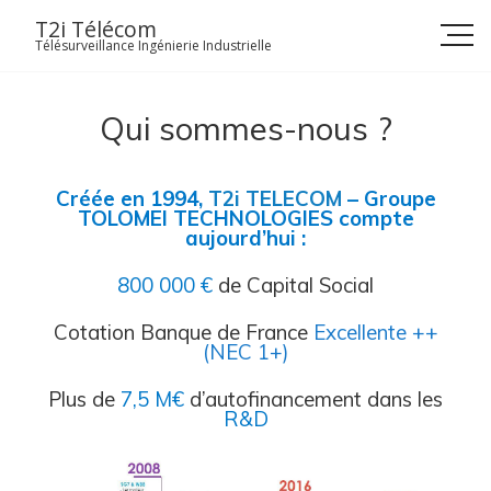
Skip
T2i Télécom
to
Télésurveillance Ingénierie Industrielle
content
Qui sommes-nous ?
Créée en 1994,
T2i TELECOM
– Groupe
TOLOMEI TECHNOLOGIES compte
aujourd’hui :
800 000 €
de Capital Social
Cotation Banque de France
Excellente ++
(NEC 1+)
Plus de
7,5 M€
d’a
utofinancement d
ans les
R&D