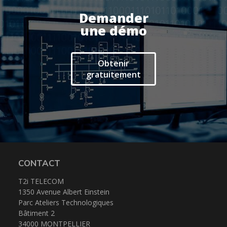
Formation
Demander
Migration
une démo
Produit
Obtenir
gratuitement
Logiciel de supervision
Logiciel de télésurveillance
Logiciel de téléassistance
ERP Gestion Commerciale
Suivi des intervenants
Frontaux de réception
CONTACT
Téléphonie
T2i TELECOM
1350 Avenue Albert Einstein
Parc Ateliers Technologiques
Actualités
Bâtiment 2
34000 MONTPELLIER