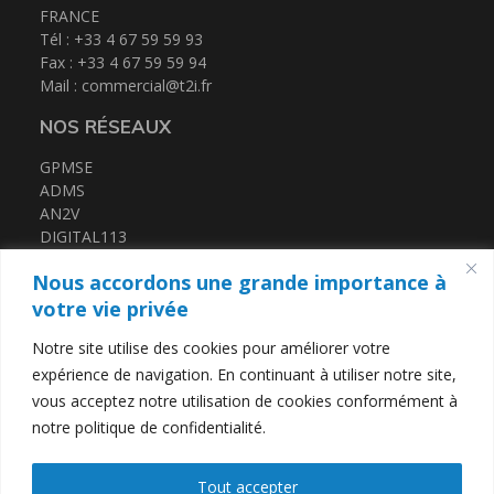
FRANCE
Tél : +33 4 67 59 59 93
Fax : +33 4 67 59 59 94
Espace client
Mail :
commercial@t2i.fr
NOS RÉSEAUX
GPMSE
ADMS
AN2V
DIGITAL113
FRENCH TECH MED
Nous accordons une grande importance à
CERTIFICATIONS
votre vie privée
Notre site utilise des cookies pour améliorer votre
QUALIOPI
expérience de navigation. En continuant à utiliser notre site,
DATADOCK
vous acceptez notre utilisation de cookies conformément à
notre politique de confidentialité.
LIENS UTILES
Tout accepter
Contact