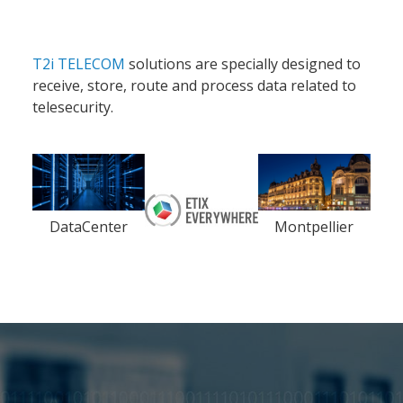
Société
T2i TELECOM
solutions are specially designed to
receive, store, route and process data related to
Notre équipe
telesecurity.
Data Center
Nos partenaires
Notre démarche RSE
Certifications
DataCenter
Montpellier
Services
Audit et conseil
Support Technique