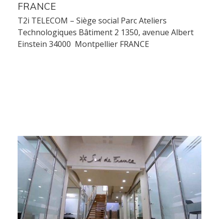
Services
FRANCE
T2i TELECOM – Siège social Parc Ateliers
Technologiques Bâtiment 2 1350, avenue Albert
Audit et conseil
Einstein 34000 Montpellier FRANCE
Support Technique
Formation
Migration
Produit
Logiciel de supervision
Logiciel de télésurveillance
Logiciel de téléassistance
ERP Gestion Commerciale
Suivi des intervenants