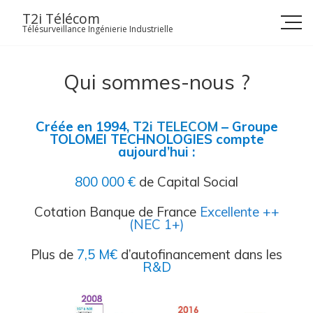
Skip
T2i Télécom
to
Télésurveillance Ingénierie Industrielle
content
Qui sommes-nous ?
Créée en 1994,
T2i TELECOM
– Groupe
TOLOMEI TECHNOLOGIES compte
aujourd’hui :
800 000 €
de Capital Social
Cotation Banque de France
Excellente ++
(NEC 1+)
Plus de
7,5 M€
d’a
utofinancement d
ans les
R&D