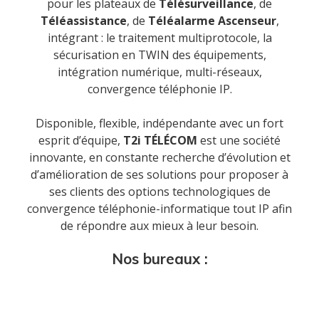
pour les plateaux de
Télésurveillance
, de
Téléassistance
, de
Téléalarme Ascenseur
,
intégrant : le traitement multiprotocole, la
sécurisation en TWIN des équipements,
intégration numérique, multi-réseaux,
Accueil
convergence téléphonie IP.
Disponible, flexible, indépendante avec un fort
Société
esprit d’équipe,
T2i TÉLÉCOM
est une société
innovante, en constante recherche d’évolution et
d’amélioration de ses solutions pour proposer à
Notre équipe
ses clients des options technologiques de
Data Center
convergence téléphonie-informatique tout IP afin
de répondre aux mieux à leur besoin.
Nos partenaires
Notre démarche RSE
Nos bureaux :
Certifications