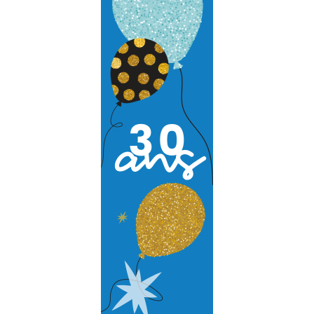
Audit et conseil
Support Technique
Formation
Migration
Produit
Logiciel de supervision
Logiciel de télésurveillance
Logiciel de téléassistance
ERP Gestion Commerciale
Suivi des intervenants
Frontaux de réception
Téléphonie