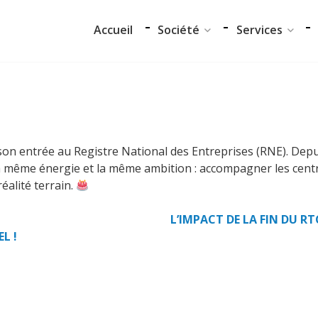
Accueil
Société
Services
Notre équipe
Audit et conseil
Data Center
Support Techniq
Nos partenaires
Formation
it son entrée au Registre National des Entreprises (RNE). Depu
ec la même énergie et la même ambition : accompagner les cent
Notre démarche RSE
Migration
éalité terrain.
Accueil
Certifications
L’IMPACT DE LA FIN DU R
L !
Société
Notre équipe