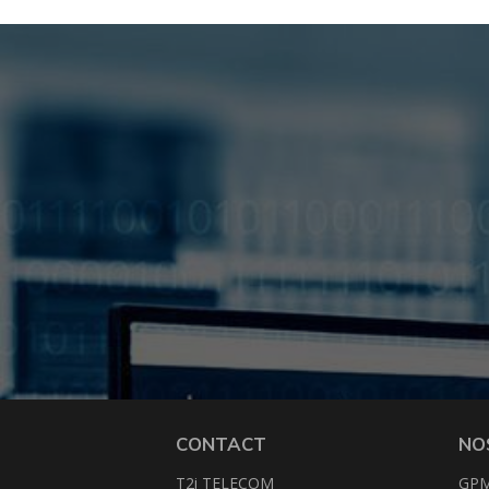
CONTACT
NO
T2i TELECOM
GP