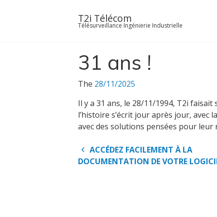
Skip
to
T2i Télécom
Télésurveillance Ingénierie Industrielle
content
31 ans !
The
28/11/2025
Il y a 31 ans, le 28/11/1994, T2i faisa
l’histoire s’écrit jour après jour, av
avec des solutions pensées pour leur r
Navigation
ACCÉDEZ FACILEMENT À LA
DOCUMENTATION DE VOTRE LOGICIE
de
l’article