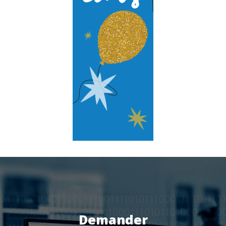
Certifications
Services
Audit et conseil
Support Technique
Formation
Migration
Produit
Logiciel de supervision
Logiciel de télésurveillance
Logiciel de téléassistance
Demander