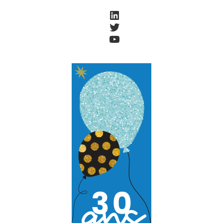
LinkedIn
Twitter
YouTube
Accueil
Société
Notre équipe
Data Center
Nos partenaires
Notre démarche RSE