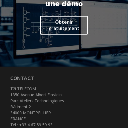
ERP Gestion Commerciale
une démo
Suivi des intervenants
Frontaux de réception
Obtenir
Téléphonie
gratuitement
Actualités
Espace client
CONTACT
T2i TELECOM
1350 Avenue Albert Einstein
Parc Ateliers Technologiques
Bâtiment 2
34000 MONTPELLIER
FRANCE
Tél : +33 4 67 59 59 93