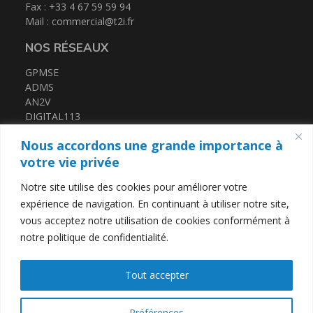
Fax : +33 4 67 59 59 94
Mail :
commercial@t2i.fr
NOS RÉSEAUX
GPMSE
ADMS
AN2V
DIGITAL113
FRENCH TECH MED
Nous accordons une grande importance à
CERTIFICATIONS
votre vie privée
Notre site utilise des cookies pour améliorer votre
QUALIOPI
expérience de navigation. En continuant à utiliser notre site,
DATADOCK
vous acceptez notre utilisation de cookies conformément à
notre politique de confidentialité.
LIENS UTILES
Tout accepter
Contact
Mentions légales
Politique de confidentialité
Préférences