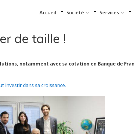
Accueil
Société
Services
r de taille !
Notre équipe
Audit et conseil
Data Center
Support Techniq
Nos partenaires
Formation
volutions, notamment avec sa cotation en Banque de Fra
Notre démarche RSE
Migration
Certifications
eut investir dans sa croissance.
Accueil
Société