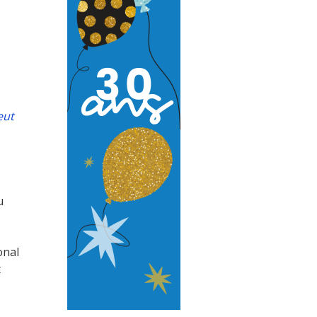
eut
u
onal
t