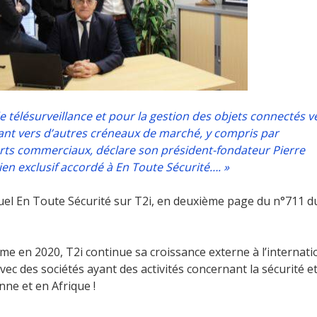
Notre équipe
Data Center
Nos partenaires
Notre démarche RSE
Certifications
e télésurveillance et pour la gestion des objets connectés v
fiant vers d’autres créneaux de marché, y compris par
Services
fforts commerciaux, déclare son président-fondateur Pierre
en exclusif accordé à En Toute Sécurité…. »
Audit et conseil
uel En Toute Sécurité sur T2i, en deuxième page du n°711 d
Support Technique
Formation
ème en 2020, T2i continue sa croissance externe à l’internati
Migration
ec des sociétés ayant des activités concernant la sécurité e
ne et en Afrique !