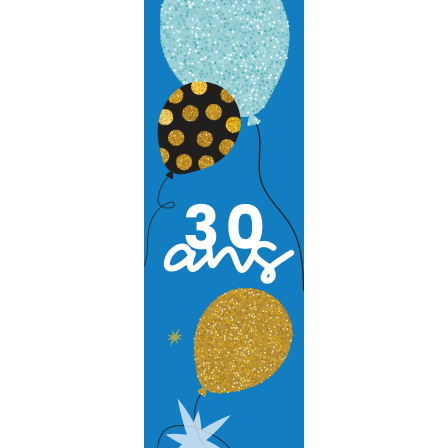
Audit et conseil
Support Technique
Formation
Migration
Produit
Logiciel de supervision
Logiciel de télésurveillance
Logiciel de téléassistance
ERP Gestion Commerciale
Suivi des intervenants
Frontaux de réception