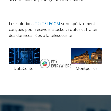
Société
Les solutions
T2i TELECOM
sont spécialement
conçues pour recevoir, stocker, router et traiter
Notre équipe
des données liées à la télésécurité
Data Center
Nos partenaires
Notre démarche RSE
Certifications
DataCenter
Montpellier
Services
Audit et conseil
Support Technique