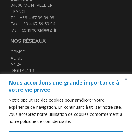
34000 MONTPELLIER
FRANCE
Tél : +33 4 67 59 59 93
Espace client
Fax : +33 4 67 59 59 94
Mail :
commercial@t2i.fr
NOS RÉSEAUX
GPMSE
ADMS
AN2V
DIGITAL113
FRENCH TECH MED
Nous accordons une grande importance à
CERTIFICATIONS
votre vie privée
Notre site utilise des cookies pour améliorer votre
QUALIOPI
expérience de navigation. En continuant à utiliser notre site,
DATADOCK
vous acceptez notre utilisation de cookies conformément à
notre politique de confidentialité.
LIENS UTILES