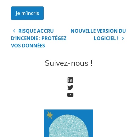
Je m’incris
Accueil
Navigation
RISQUE ACCRU
NOUVELLE VERSION DU
de
D’INCENDIE : PROTÉGEZ
LOGICIEL !
Société
l’article
VOS DONNÉES
Suivez-nous !
Notre équipe
Data Center
LinkedIn
Nos partenaires
Twitter
YouTube
Notre démarche RSE
Certifications
Services