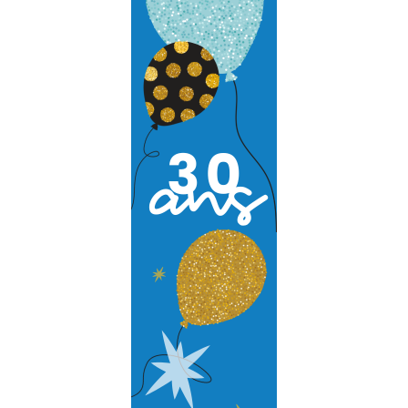
Audit et conseil
Support Technique
Formation
Migration
Produit
Logiciel de supervision
Logiciel de télésurveillance
Logiciel de téléassistance
ERP Gestion Commerciale
Suivi des intervenants
Frontaux de réception
Téléphonie