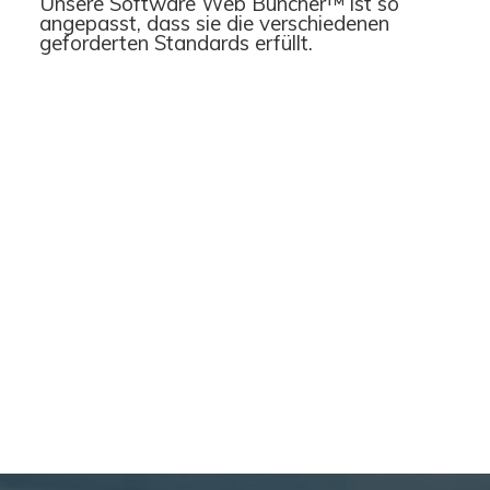
Unsere Software Web Buncher™ ist so
Accueil
angepasst, dass sie die verschiedenen
geforderten Standards erfüllt.
Société
Notre équipe
Data Center
Nos partenaires
Notre démarche RSE
Certifications
Services
Audit et conseil