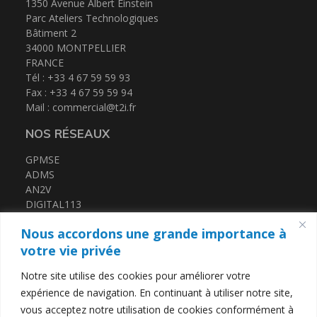
Actualités
1350 Avenue Albert Einstein
Parc Ateliers Technologiques
Bâtiment 2
34000 MONTPELLIER
FRANCE
Espace client
Tél : +33 4 67 59 59 93
Fax : +33 4 67 59 59 94
Mail :
commercial@t2i.fr
NOS RÉSEAUX
GPMSE
ADMS
AN2V
DIGITAL113
FRENCH TECH MED
Nous accordons une grande importance à
CERTIFICATIONS
votre vie privée
Notre site utilise des cookies pour améliorer votre
QUALIOPI
expérience de navigation. En continuant à utiliser notre site,
DATADOCK
vous acceptez notre utilisation de cookies conformément à