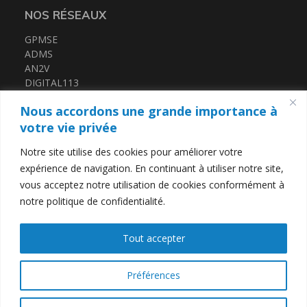
NOS RÉSEAUX
GPMSE
ADMS
AN2V
DIGITAL113
FRENCH TECH MED
Nous accordons une grande importance à
CERTIFICATIONS
votre vie privée
Notre site utilise des cookies pour améliorer votre
QUALIOPI
expérience de navigation. En continuant à utiliser notre site,
DATADOCK
vous acceptez notre utilisation de cookies conformément à
notre politique de confidentialité.
LIENS UTILES
Tout accepter
Contact
Mentions légales
Politique de confidentialité
Préférences