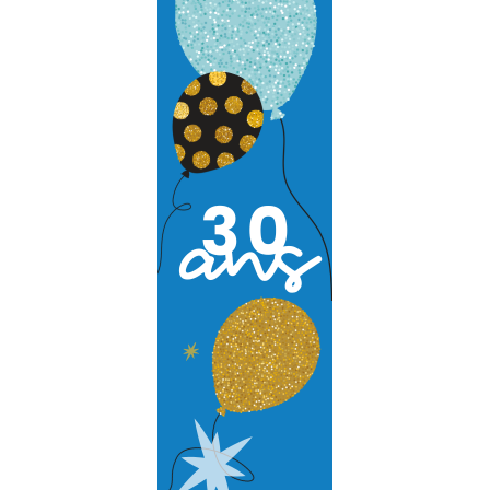
Data Center
Nos partenaires
Notre démarche RSE
Certifications
Services
Audit et conseil
Support Technique
Formation
Migration
Produit