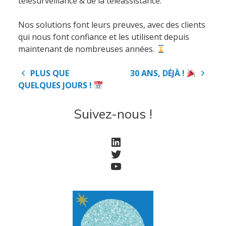
télésurveillance & de la téléassistance.
Nos solutions font leurs preuves, avec des clients
qui nous font confiance et les utilisent depuis
maintenant de nombreuses années.
Navigation
PLUS QUE
30 ANS, DÉJÀ !
de
QUELQUES JOURS !
l’article
Suivez-nous !
LinkedIn
Accueil
Twitter
YouTube
Société
Notre équipe