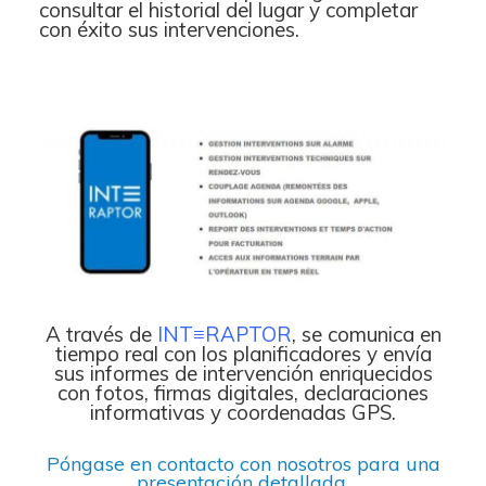
consultar el historial del lugar y completar
con éxito sus intervenciones.
Accueil
Société
Notre équipe
Data Center
Nos partenaires
Notre démarche RSE
A través de
INT≡RAPTOR
, se comunica en
Certifications
tiempo real con los planificadores y envía
sus informes de intervención enriquecidos
con fotos, firmas digitales, declaraciones
Services
informativas y coordenadas GPS.
Póngase en contacto con nosotros para una
Audit et conseil
presentación detallada.