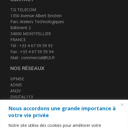
Actualités
T2i TELECOM
1350 Avenue Albert Einstein
Parc Ateliers Technologiques
Bâtiment 2
34000 MONTPELLIER
Espace client
FRANCE
Tél : +33 4 67 59 59 93
Fax : +33 4 67 59 59 94
Mail :
commercial@t2i.fr
NOS RÉSEAUX
GPMSE
ADMS
AN2V
DIGITAL113
FRENCH TECH MED
Nous accordons une grande importance à
CERTIFICATIONS
votre vie privée
Notre site utilise des cookies pour améliorer votre