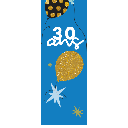
Logiciel de télésurveillance
Logiciel de téléassistance
ERP Gestion Commerciale
Suivi des intervenants
Frontaux de réception
Téléphonie
Actualités
Espace client