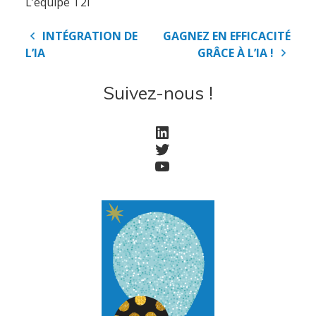
L’équipe T2i
Nos partenaires
Navigation
Notre démarche RSE
INTÉGRATION DE
GAGNEZ EN EFFICACITÉ
de
L’IA
GRÂCE À L’IA !
Certifications
l’article
Suivez-nous !
Services
LinkedIn
Twitter
Audit et conseil
YouTube
Support Technique
Formation
Migration
Produit
Logiciel de supervision