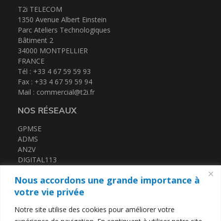
T2i TELECOM
1350 Avenue Albert Einstein
Parc Ateliers Technologiques
Bâtiment 2
34000 MONTPELLIER
FRANCE
Tél : +33 4 67 59 59 93
Fax : +33 4 67 59 59 94
Mail :
commercial@t2i.fr
NOS RÉSEAUX
GPMSE
ADMS
AN2V
DIGITAL113
FRENCH TECH MED
Nous accordons une grande importance à
CERTIFICATIONS
votre vie privée
Notre site utilise des cookies pour améliorer votre
QUALIOPI