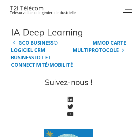
Skip
T2i Télécom
to
Télésurveillance Ingénierie Industrielle
content
IA Deep Learning
Navigation
GCO BUSINESS©
MMOD CARTE
de
LOGICIEL CRM
MULTIPROTOCOLE
l’article
BUSINESS IOT ET
CONNECTIVITÉ/MOBILITÉ
Suivez-nous !
LinkedIn
Twitter
YouTube