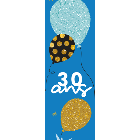
Accueil
Société
Notre équipe
Data Center
Nos partenaires
Notre démarche RSE
Certifications