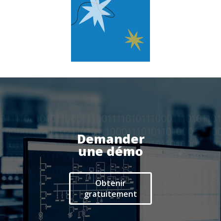
Services
Audit et conseil
Support Technique
Formation
Migration
Produit
Demander
Logiciel de supervision
une démo
Logiciel de télésurveillance
Logiciel de téléassistance
ERP Gestion Commerciale
Obtenir
gratuitement
Suivi des intervenants
Frontaux de réception