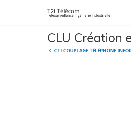
Skip
to
T2i Télécom
Télésurveillance Ingénierie Industrielle
content
CLU Création e
Navigation
CTI COUPLAGE TÉLÉPHONE INFO
de
l’article