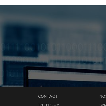
CONTACT
NO
T2i TELECOM
GP