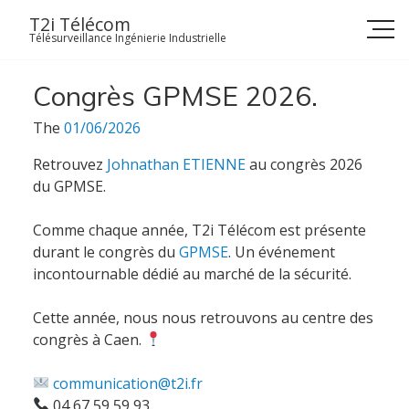
Skip
T2i Télécom
to
Télésurveillance Ingénierie Industrielle
content
Congrès GPMSE 2026.
The
01/06/2026
Retrouvez
Johnathan ETIENNE
au congrès 2026
du GPMSE.
Comme chaque année, T2i Télécom est présente
durant le congrès du
GPMSE
. Un événement
incontournable dédié au marché de la sécurité.
Cette année, nous nous retrouvons au centre des
congrès à Caen.
communication@t2i.fr
04 67 59 59 93