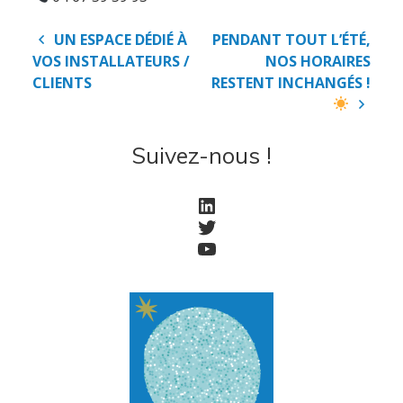
Navigation
UN ESPACE DÉDIÉ À
PENDANT TOUT L’ÉTÉ,
de
VOS INSTALLATEURS /
NOS HORAIRES
l’article
CLIENTS
RESTENT INCHANGÉS !
Suivez-nous !
LinkedIn
Twitter
Accueil
YouTube
Société
Notre équipe