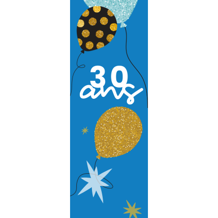
Data Center
Nos partenaires
Notre démarche RSE
Certifications
Services
Audit et conseil
Support Technique
Formation
Migration
Produit