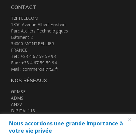
CONTACT
T2i TELECOM
1350 Avenue Albert Einstein
Parc Ateliers Technologiques
Bâtiment 2
34000 MONTPELLIER
FRANCE
Tél : +33 4 67 59 59 93
Fax : +33 4 67 59 59 94
Mail :
commercial@t2i.fr
NOS RÉSEAUX
GPMSE
ADMS
AN2V
DIGITAL113
FRENCH TECH MED
Nous accordons une grande importance à
CERTIFICATIONS
votre vie privée