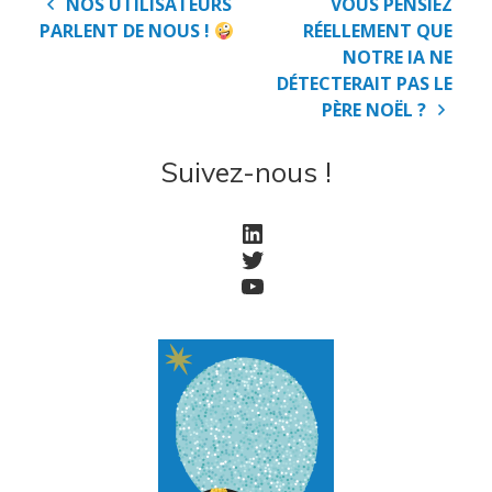
Navigation
NOS UTILISATEURS
VOUS PENSIEZ
de
PARLENT DE NOUS !
RÉELLEMENT QUE
Accueil
l’article
NOTRE IA NE
DÉTECTERAIT PAS LE
PÈRE NOËL ?
Société
Suivez-nous !
Notre équipe
LinkedIn
Data Center
Twitter
Nos partenaires
YouTube
Notre démarche RSE
Certifications
Services