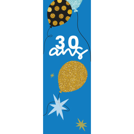
Audit et conseil
Support Technique
Formation
Migration
Produit
Logiciel de supervision
Logiciel de télésurveillance
Logiciel de téléassistance
ERP Gestion Commerciale
Suivi des intervenants
Frontaux de réception
Téléphonie