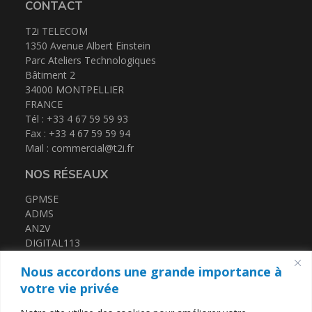
CONTACT
T2i TELECOM
1350 Avenue Albert Einstein
Parc Ateliers Technologiques
Bâtiment 2
34000 MONTPELLIER
FRANCE
Tél : +33 4 67 59 59 93
Fax : +33 4 67 59 59 94
Mail :
commercial@t2i.fr
NOS RÉSEAUX
GPMSE
ADMS
AN2V
DIGITAL113
FRENCH TECH MED
Nous accordons une grande importance à
CERTIFICATIONS
votre vie privée